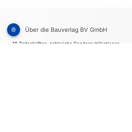
Über die Bauverlag BV GmbH
18 Zeitschriften, zahlreiche Sonderpublikationen
und Online-Angebote werden von rund 135
Mitarbeitern am Hauptsitz in Gütersloh sowie in
unseren Geschäftsstellen in Berlin und München
produziert. Damit sind wir der größte Anbieter
von Fachinformationen der Baubranche im
deutschsprachigen Raum.
Kontakt
Bauverlag BV GmbH
Friedrich-Ebert-Straße 62