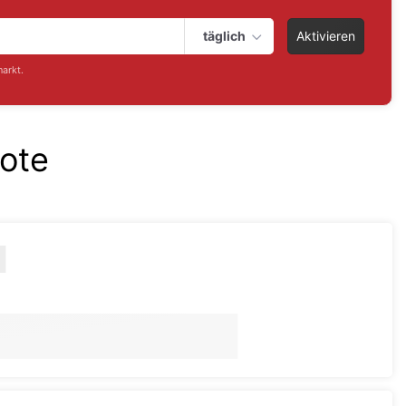
täglich
Aktivieren
arkt.
ote