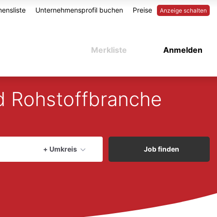
ensliste
Unternehmensprofil buchen
Preise
Anzeige schalten
Merkliste
Anmelden
nd Rohstoffbranche
aktuellen Ort verwenden
+ Umkreis
Job finden