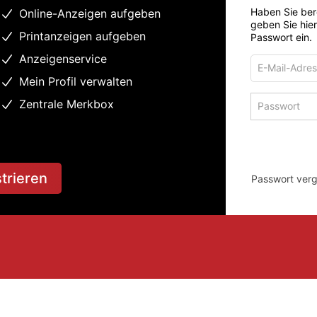
Haben Sie ber
Online-Anzeigen aufgeben
geben Sie hie
Printanzeigen aufgeben
Passwort ein.
Anzeigenservice
E-
Mail-
Mein Profil verwalten
Adresse
Passwort
Zentrale Merkbox
zum
zum
Anmelden
Anmelden
strieren
Passwort ver