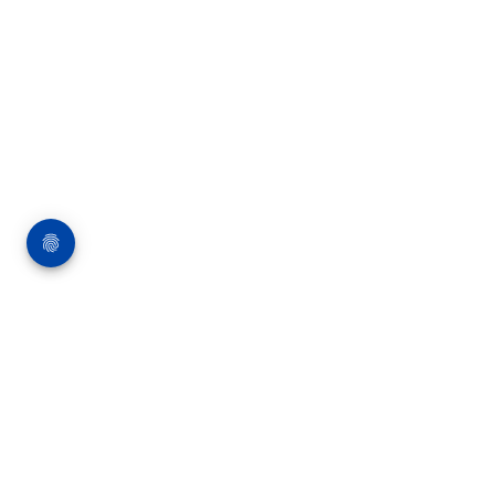
Über die Bauverlag BV GmbH
18 Zeitschriften, zahlreiche Sonderpublikationen
und Online-Angebote werden von rund 135
Mitarbeitern am Hauptsitz in Gütersloh sowie in